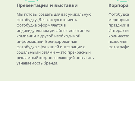
Презентации и выставки
Корпорати
Мы готовы создать для вас уникальную
Фотобудка пр
фотобудку. Для каждого клиента
мероприятие 
фотобудка оформляется в
праздник в кр
индивидуальном дизайне с логотипом
Интерактивна
компании и другой необходимой
количество п
информацией. Брендированная
позволяет сд
фотобудка с функцией интеграции с
фотографии.
соцальными сетями — это прекрасный
рекламный ход, позволяющий повысить
узнаваемость бренда.