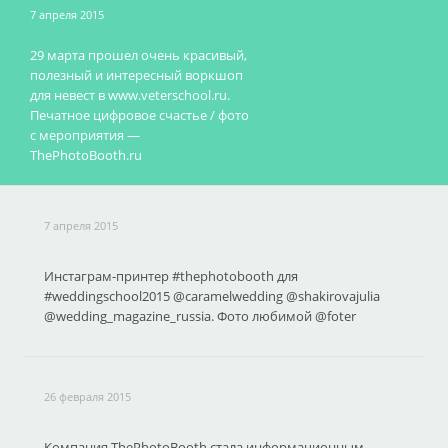
7 апреля 2015
29 марта прошел очень красивый,
полезный и интересный воркшоп
для невест в www.veterschool.ru.
Печатное цифровое счастье / фото
с мероприятия —
ThePhotoBooth.ru
7 апреля 2015
Инстаграм-принтер #thephotobooth для
#weddingschool2015 @caramelwedding @shakirovajulia
@wedding_magazine_russia. Фото любимой @foter
26 февраля 2015
Компания ThePhotoBooth стала информационным