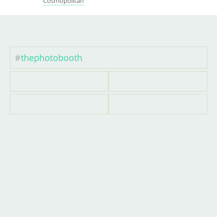
Cosmopolitan
#
thephotobooth