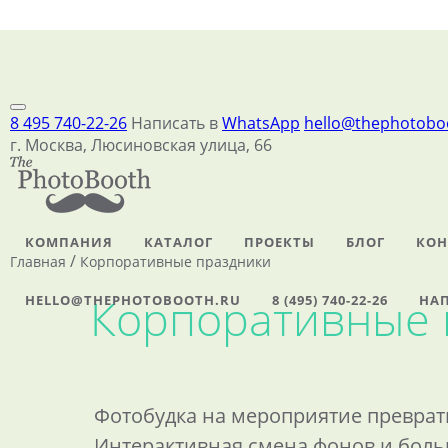
8 495 740-22-26
Написать в
WhatsApp
hello@thephotobo
г. Москва, Люсиновская улица, 66
КОМПАНИЯ
КАТАЛОГ
ПРОЕКТЫ
БЛОГ
КОН
/
Главная
Корпоративные праздники
Корпоративные 
HELLO@THEPHOTOBOOTH.RU
8 (495) 740-22-26
НАП
Фотобудка на мероприятие превратит
Интерактивная смена фонов и боль