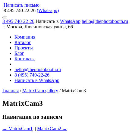
Написать письмо
8 495 740-22-26
(Whatsapp)
8 495 740-22-26
Написать в
WhatsApp
hello@thephotobooth.ru
г. Москва, Люсиновская улица, 66
Компания
Каталог
Проекты
Блог
Контакты
hello@thephotobooth.ru
8 (495) 740-22-26
Написать в WhatsApp
Главная
/
MatrixCam gallery
/
MatrixCam3
MatrixCam3
Навигация по записям
←
MatrixCam1
|
MatrixCam2
→