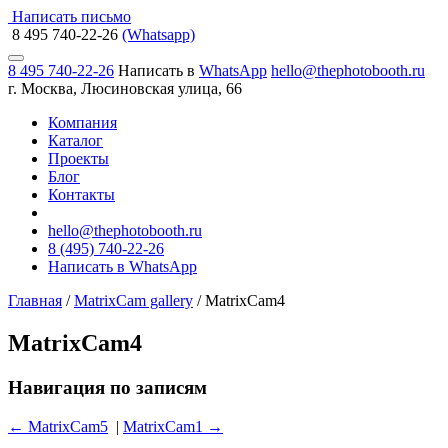
Написать письмо
8 495 740-22-26
(Whatsapp)
8 495 740-22-26
Написать в
WhatsApp
hello@thephotobooth.ru
г. Москва, Люсиновская улица, 66
Компания
Каталог
Проекты
Блог
Контакты
hello@thephotobooth.ru
8 (495) 740-22-26
Написать в WhatsApp
Главная
/
MatrixCam gallery
/
MatrixCam4
MatrixCam4
Навигация по записям
←
MatrixCam5
|
MatrixCam1
→